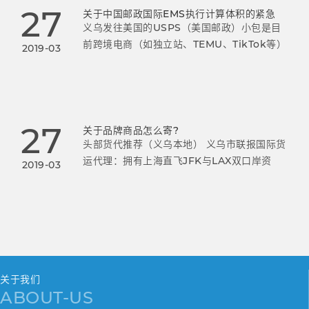
27
关于中国邮政国际EMS执行计算体积的紧急
义乌发往美国的USPS（美国邮政）小包是目
前跨境电商（如独立站、TEMU、TikTok等）
2019-03
非常主流的物流方式。
27
关于品牌商品怎么寄?
头部货代推荐（义乌本地） 义乌市联报国际货
运代理：拥有上海直飞JFK与LAX双口岸资
2019-03
源，每周11班航班，95%以上货物10天内妥
投，双休日正常交邮。
关于我们
ABOUT-US