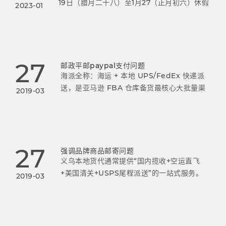
19日（腊月二十八）至1月27（正月初六）休假
2023-01
1月28日(正月初七)正式上班美国小包操作安
排:1月19日为最后截单时间，当天收的货，1月
21日航班飞掉；1月
27
邮政平邮paypal支付问题
海派全称：海运 + 本地 UPS/FedEx 快递派
送，是亚马逊 FBA 仓库备货最核心大批量渠
2019-03
道，双清包税 DDP 模式，义乌绝大多数中大
卖主力备货方式，Y2 仓、普通 FBA 仓通用。
27
强调品牌商品邮寄问题
义乌本地货代通常提供“国内揽收+空运直飞
+美国清关+USPS尾程派送”的一站式服务。
2019-03