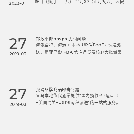
19日（腊月二十八）至1月27（正月初六）休假
2023-01
1月28日(正月初七)正式上班美国小包操作安
排:1月19日为最后截单时间，当天收的货，1月
21日航班飞掉；1月
27
邮政平邮paypal支付问题
海派全称：海运 + 本地 UPS/FedEx 快递派
送，是亚马逊 FBA 仓库备货最核心大批量渠
2019-03
道，双清包税 DDP 模式，义乌绝大多数中大
卖主力备货方式，Y2 仓、普通 FBA 仓通用。
27
强调品牌商品邮寄问题
义乌本地货代通常提供“国内揽收+空运直飞
+美国清关+USPS尾程派送”的一站式服务。
2019-03