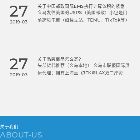
27
关于中国邮政国际EMS执行计算体积的紧急
义乌发往美国的USPS（美国邮政）小包是目
前跨境电商（如独立站、TEMU、TikTok等）
2019-03
非常主流的物流方式。
27
关于品牌商品怎么寄?
头部货代推荐（义乌本地） 义乌市联报国际货
运代理：拥有上海直飞JFK与LAX双口岸资
2019-03
源，每周11班航班，95%以上货物10天内妥
投，双休日正常交邮。
关于我们
ABOUT-US