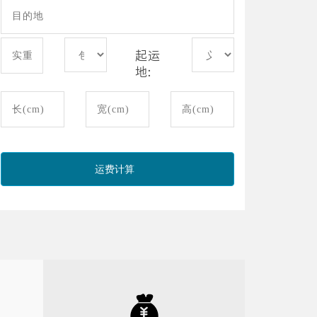
起运
地:
运费计算