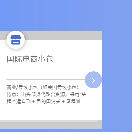
FBA亚马逊空派
F
常规空派时效：整体在 5-12天 左右
海派全
（含清关与末端派送）。 加急快递直
快递
发（DHL/UPS/FedEx）：时效最
最核
快，通
模