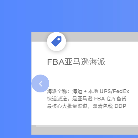
Dpd国际小包专线
edEx
DPD 是欧洲本土头部派送商，国内
备货
货代推出DPD 空运小包专线，专门
DP
做 0–2kg 小件，主打英法德意西欧
盟五国，双清包