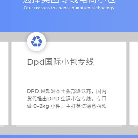
Four reasons to choose quantum technology
国际电商小包
商业/专线小包（如美国专线小包）
特点：由头部货代整合资源，采用“头
程空运直飞 + 目的国清关 + 尾程派
送”模式，提