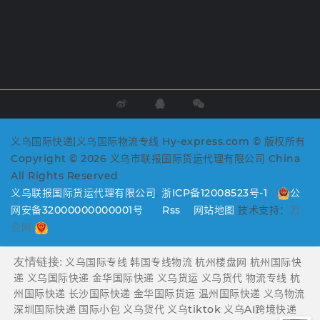
义乌国际快递|义乌国际物流专线 Hy-express.com © 版权所有
Copyright © 2026 义乌市联报国际货运代理有限公司 China
All Rights Reserved
义乌联报国际货运代理有限公司
.
浙ICP备12008523号-1
公
网安备32000000000001号
Rss
网站地图
技术支持：
万
企网
友情链接:
义乌国际专线
韩国专线物流
杭州楼盘网
杭州国际快
递
义乌国际快递
金华国际快递
义乌货运
义乌货代
物流专线
杭
州国际快递
长沙国际快递
金华国际货运
温州国际快递
义乌物流
深圳国际快递
国际小包
义乌货代
义乌tiktok
义乌AI跨境快递